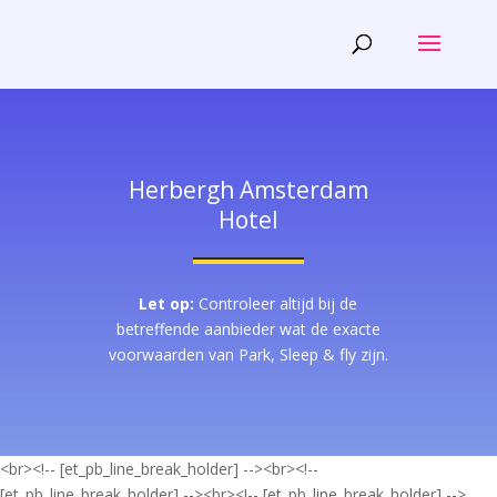
Herbergh Amsterdam
Hotel
Let op:
Controleer altijd bij de
betreffende aanbieder wat de exacte
voorwaarden van Park, Sleep & fly zijn.
<br><!-- [et_pb_line_break_holder] --><br><!--
[et_pb_line_break_holder] --><br><!-- [et_pb_line_break_holder] -->