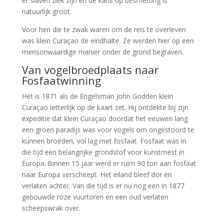
er slaven ziek zijn en de kans op besmetting is
natuurlijk groot.
Voor hen die te zwak waren om de reis te overleven
was klein Curaçao de eindhalte. Ze werden hier op een
mensonwaardige manier onder de grond begraven.
Van vogelbroedplaats naar
Fosfaatwinning
Het is 1871 als de Engelsman John Godden klein
Curaçao letterlijk op de kaart zet. Hij ontdekte bij zijn
expeditie dat klein Curaçao doordat het eeuwen lang
een groen paradijs was voor vogels om ongestoord te
kunnen broeden, vol lag met fosfaat. Fosfaat was in
die tijd een belangrijke grondstof voor kunstmest in
Europa. Binnen 15 jaar werd er ruim 90 ton aan fosfaat
naar Europa verscheept. Het eiland bleef dor en
verlaten achter. Van die tijd is er nu nog een in 1877
gebouwde roze vuurtoren en een oud verlaten
scheepswrak over.