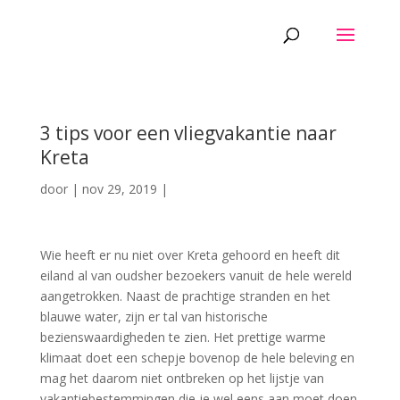
3 tips voor een vliegvakantie naar
Kreta
door
|
nov 29, 2019
|
Wie heeft er nu niet over Kreta gehoord en heeft dit
eiland al van oudsher bezoekers vanuit de hele wereld
aangetrokken. Naast de prachtige stranden en het
blauwe water, zijn er tal van historische
bezienswaardigheden te zien. Het prettige warme
klimaat doet een schepje bovenop de hele beleving en
mag het daarom niet ontbreken op het lijstje van
vakantiebestemmingen die je wel eens aan moet doen.