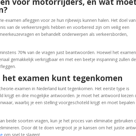
men voor motorrijders, en wat moe
n?
ie-examen afleggen voor ze hun rijbewijs kunnen halen. Het doel van
nnis van de verkeersregels hebben en voorbereid zijn om veilig een
t meerkeuzevragen en behandelt onderwerpen als verkeersborden,
minstens 70% van de vragen juist beantwoorden. Hoewel het examen
riaal gemakkelijk verkrijgbaar en met een beetje inspanning zullen d
fleggen.
op het examen kunt tegenkomen
 theorie-examen in Nederland kunt tegenkomen. Het eerste type is
ld krijgt en drie mogelijke antwoorden. Je moet het antwoord kiezen 
 onwaar, waarbij je een stelling voorgeschoteld krijgt en moet bepalen
van beide soorten vragen, kun je het proces van eliminatie gebruiken
 elimineren. Door dit te doen vergroot je je kansen om het juiste ant
ie
om snel te slagen!