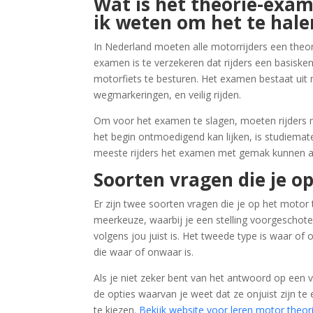
Wat is het theorie-exa
ik weten om het te hale
In Nederland moeten alle motorrijders een theor
examen is te verzekeren dat rijders een basiske
motorfiets te besturen. Het examen bestaat ui
wegmarkeringen, en veilig rijden.
Om voor het examen te slagen, moeten rijders 
het begin ontmoedigend kan lijken, is studiemate
meeste rijders het examen met gemak kunnen a
Soorten vragen die je 
Er zijn twee soorten vragen die je op het motor
meerkeuze, waarbij je een stelling voorgeschote
volgens jou juist is. Het tweede type is waar of
die waar of onwaar is.
Als je niet zeker bent van het antwoord op een 
de opties waarvan je weet dat ze onjuist zijn te
te kiezen.
Bekijk website voor leren motor theor