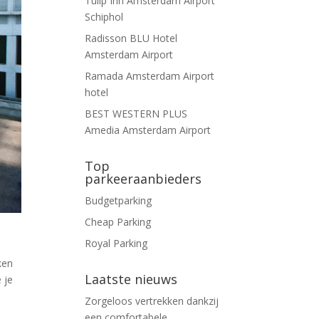
Tulip Inn Amsterdam Airport
Schiphol
Radisson BLU Hotel
Amsterdam Airport
Ramada Amsterdam Airport
hotel
BEST WESTERN PLUS
Amedia Amsterdam Airport
Top
parkeeraanbieders
Budgetparking
Cheap Parking
Royal Parking
ken
Laatste nieuws
 je
Zorgeloos vertrekken dankzij
een comfortabele