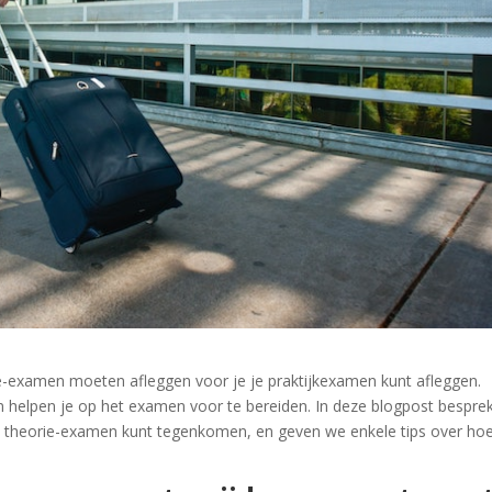
orie-examen moeten afleggen voor je je praktijkexamen kunt afleggen.
nen helpen je op het examen voor te bereiden. In deze blogpost bespre
et theorie-examen kunt tegenkomen, en geven we enkele tips over hoe