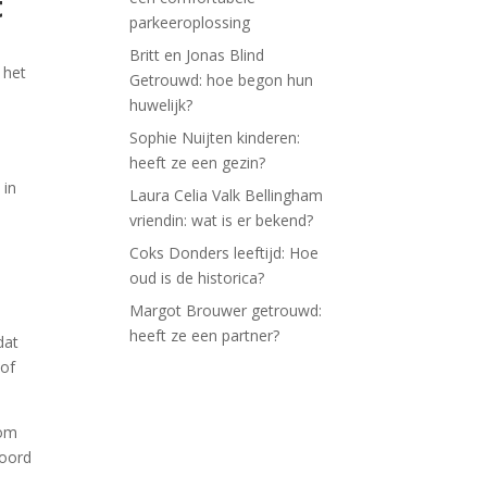
t
parkeeroplossing
Britt en Jonas Blind
 het
Getrouwd: hoe begon hun
huwelijk?
Sophie Nuijten kinderen:
heeft ze een gezin?
 in
Laura Celia Valk Bellingham
e
vriendin: wat is er bekend?
Coks Donders leeftijd: Hoe
oud is de historica?
Margot Brouwer getrouwd:
heeft ze een partner?
dat
 of
 om
woord