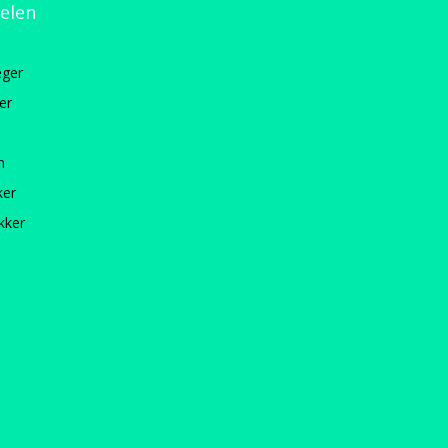
kelen
ger
er
n
ker
kker