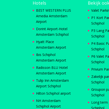
Hotels
Bekijk oo
BEST WESTERN PLUS
Valet Parki
Amedia Amsterdam
P1 Kort Pa
Airport
Schiphol
Dorint Airport-Hotel
P3 Lang Pa
Amsterdam Schiphol
Schiphol
Hyatt Place
P4 Basic P
Amsterdam Airport
Schiphol
Ibis Schiphol
P6 Valet Pa
Amsterdam Airport
Schiphol
Radisson BLU Hotel
Privium Pa
Amsterdam Airport
Zakelijk pa
Tulip Inn Amsterdam
Schiphol
Airport Schiphol
Groupon p
Hilton Schiphol airport
Schiphol
NH Amsterdam
Long term 
Schiphol Airport
Schiphol