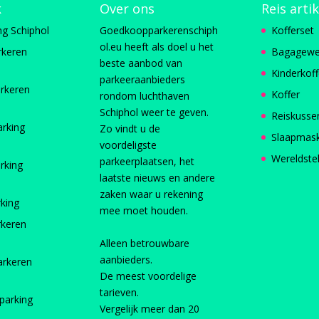
k
Over ons
Reis arti
ng Schiphol
Goedkoopparkerenschiph
Kofferset
ol.eu heeft als doel u het
rkeren
Bagagewe
beste aanbod van
Kinderkoff
parkeeraanbieders
rkeren
Koffer
rondom luchthaven
Schiphol weer te geven.
Reiskusse
arking
Zo vindt u de
Slaapmas
voordeligste
Wereldste
parkeerplaatsen, het
rking
laatste nieuws en andere
zaken waar u rekening
rking
mee moet houden.
rkeren
Alleen betrouwbare
aanbieders.
arkeren
De meest voordelige
tarieven.
parking
Vergelijk meer dan 20