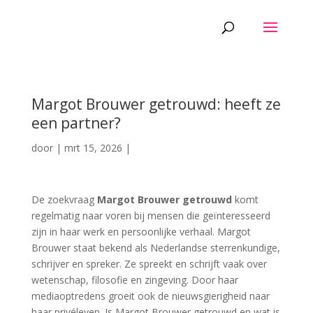
Margot Brouwer getrouwd: heeft ze
een partner?
door
|
mrt 15, 2026
|
De zoekvraag
Margot Brouwer getrouwd
komt
regelmatig naar voren bij mensen die geïnteresseerd
zijn in haar werk en persoonlijke verhaal. Margot
Brouwer staat bekend als Nederlandse sterrenkundige,
schrijver en spreker. Ze spreekt en schrijft vaak over
wetenschap, filosofie en zingeving. Door haar
mediaoptredens groeit ook de nieuwsgierigheid naar
haar privéleven. Is Margot Brouwer getrouwd en wat is