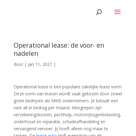
Operational lease: de voor- en
nadelen
door
|
jan 11, 2021
|
Operational lease is een populaire zakelijke lease vorm.
Deze vorm van leasen wordt vaak gekozen door zowel
grote bedrijven als MKB-ondernemers. Je betaalt een
vast all-in bedrag per maand. Inbegrepen zijn
verzekeringskosten, pechhulp, motorrijtuigenbelasting,
onderhoud en reparatie, schadeafhandeling en
vervangend vervoer. Jij hoeft alleen nog maar te
tanken. De
lease auto
blijft eigendom van de