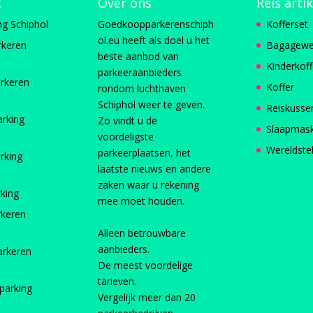
k
Over ons
Reis arti
ng Schiphol
Goedkoopparkerenschiph
Kofferset
ol.eu heeft als doel u het
rkeren
Bagagewe
beste aanbod van
Kinderkoff
parkeeraanbieders
rkeren
Koffer
rondom luchthaven
Schiphol weer te geven.
Reiskusse
arking
Zo vindt u de
Slaapmas
voordeligste
Wereldste
parkeerplaatsen, het
rking
laatste nieuws en andere
zaken waar u rekening
rking
mee moet houden.
rkeren
Alleen betrouwbare
aanbieders.
arkeren
De meest voordelige
tarieven.
parking
Vergelijk meer dan 20