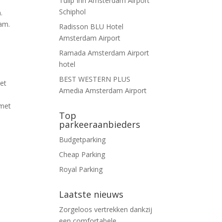
Tulip Inn Amsterdam Airport
Schiphol
.
am.
Radisson BLU Hotel
Amsterdam Airport
Ramada Amsterdam Airport
hotel
BEST WESTERN PLUS
et
Amedia Amsterdam Airport
 met
Top
parkeeraanbieders
Budgetparking
Cheap Parking
Royal Parking
Laatste nieuws
Zorgeloos vertrekken dankzij
een comfortabele