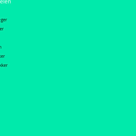
kelen
ger
er
n
ker
kker