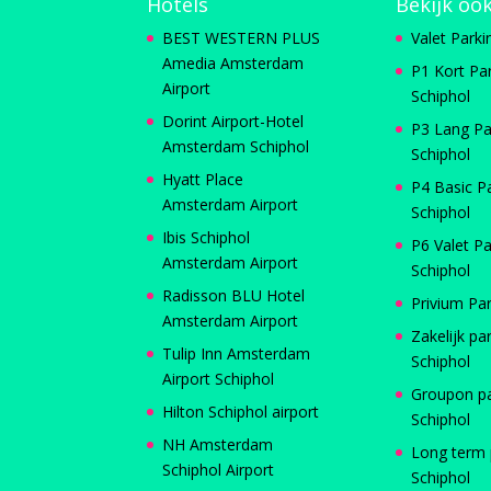
Hotels
Bekijk oo
BEST WESTERN PLUS
Valet Parki
Amedia Amsterdam
P1 Kort Pa
Airport
Schiphol
Dorint Airport-Hotel
P3 Lang Pa
Amsterdam Schiphol
Schiphol
Hyatt Place
P4 Basic P
Amsterdam Airport
Schiphol
Ibis Schiphol
P6 Valet Pa
Amsterdam Airport
Schiphol
Radisson BLU Hotel
Privium Pa
Amsterdam Airport
Zakelijk pa
Tulip Inn Amsterdam
Schiphol
Airport Schiphol
Groupon p
Hilton Schiphol airport
Schiphol
NH Amsterdam
Long term 
Schiphol Airport
Schiphol