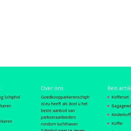
k
Over ons
Reis arti
ng Schiphol
Goedkoopparkerenschiph
Kofferset
ol.eu heeft als doel u het
rkeren
Bagagewe
beste aanbod van
Kinderkoff
parkeeraanbieders
rkeren
Koffer
rondom luchthaven
Schiphol weer te geven.