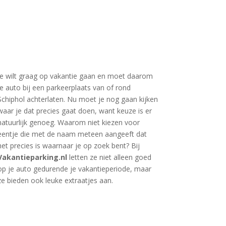
Je wilt graag op vakantie gaan en moet daarom
je auto bij een parkeerplaats van of rond
Schiphol achterlaten. Nu moet je nog gaan kijken
waar je dat precies gaat doen, want keuze is er
natuurlijk genoeg. Waarom niet kiezen voor
eentje die met de naam meteen aangeeft dat
het precies is waarnaar je op zoek bent? Bij
Vakantieparking.nl
letten ze niet alleen goed
op je auto gedurende je vakantieperiode, maar
ze bieden ook leuke extraatjes aan.