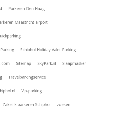
id
Parkeren Den Haag
arkeren Maastricht airport
uickparking
 Parking
Schiphol Holiday Valet Parking
ol.com
Sitemap
SkyPark.nl
Slaapmasker
ng
Travelparkingservice
hiphol.nl
Vip-parking
Zakelijk parkeren Schiphol
zoeken