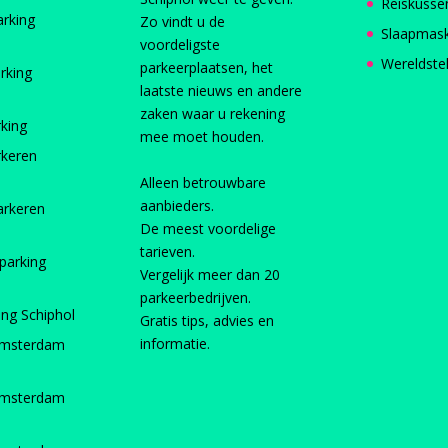
Reiskusse
arking
Zo vindt u de
Slaapmas
voordeligste
Wereldste
parkeerplaatsen, het
rking
laatste nieuws en andere
zaken waar u rekening
rking
mee moet houden.
rkeren
Alleen betrouwbare
aanbieders.
arkeren
De meest voordelige
tarieven.
parking
Vergelijk meer dan 20
parkeerbedrijven.
ing Schiphol
Gratis tips, advies en
informatie.
Amsterdam
Amsterdam