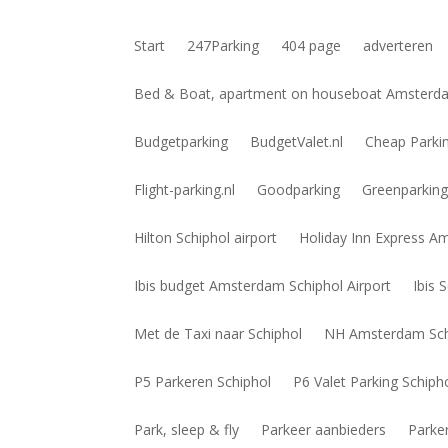
Start
247Parking
404 page
adverteren
Bed & Boat, apartment on houseboat Amsterdam
Budgetparking
BudgetValet.nl
Cheap Parki
Flight-parking.nl
Goodparking
Greenparkin
Hilton Schiphol airport
Holiday Inn Express A
Ibis budget Amsterdam Schiphol Airport
Ibis 
Met de Taxi naar Schiphol
NH Amsterdam Schi
P5 Parkeren Schiphol
P6 Valet Parking Schiph
Park, sleep & fly
Parkeer aanbieders
Parke