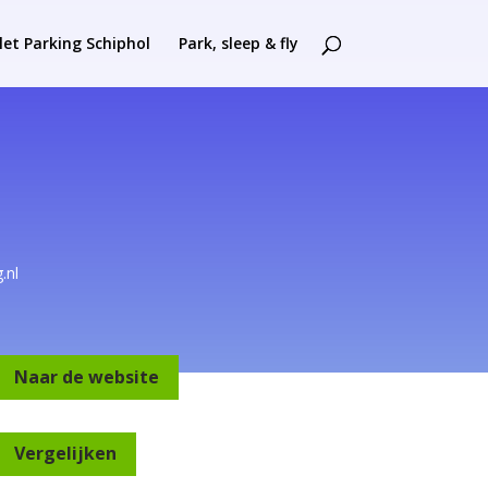
let Parking Schiphol
Park, sleep & fly
.nl
Naar de website
Vergelijken