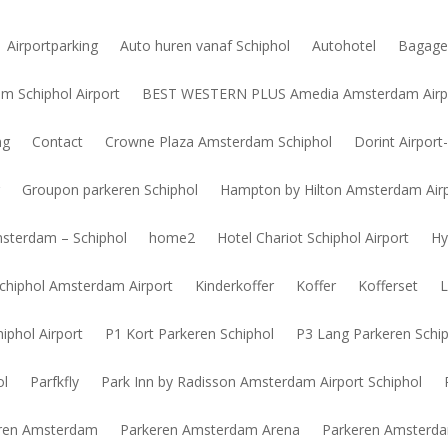
Airportparking
Auto huren vanaf Schiphol
Autohotel
Bagage
 Schiphol Airport
BEST WESTERN PLUS Amedia Amsterdam Airp
ng
Contact
Crowne Plaza Amsterdam Schiphol
Dorint Airpor
g
Groupon parkeren Schiphol
Hampton by Hilton Amsterdam Airp
msterdam – Schiphol
home2
Hotel Chariot Schiphol Airport
Hy
Schiphol Amsterdam Airport
Kinderkoffer
Koffer
Kofferset
L
phol Airport
P1 Kort Parkeren Schiphol
P3 Lang Parkeren Schi
ol
Parfkfly
Park Inn by Radisson Amsterdam Airport Schiphol
ren Amsterdam
Parkeren Amsterdam Arena
Parkeren Amsterda