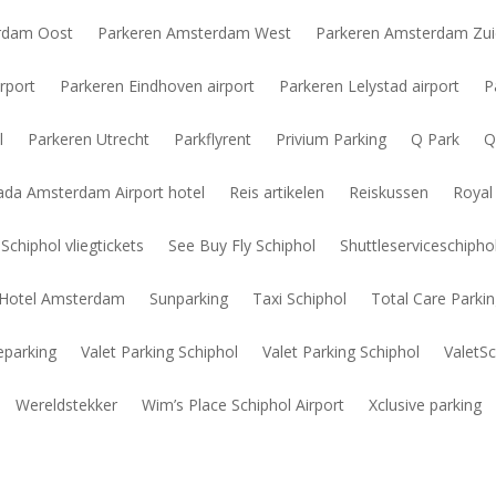
rdam Oost
Parkeren Amsterdam West
Parkeren Amsterdam Zu
rport
Parkeren Eindhoven airport
Parkeren Lelystad airport
P
l
Parkeren Utrecht
Parkflyrent
Privium Parking
Q Park
Q
da Amsterdam Airport hotel
Reis artikelen
Reiskussen
Royal
Schiphol vliegtickets
See Buy Fly Schiphol
Shuttleserviceschiph
t Hotel Amsterdam
Sunparking
Taxi Schiphol
Total Care Parki
eparking
Valet Parking Schiphol
Valet Parking Schiphol
ValetSc
Wereldstekker
Wim’s Place Schiphol Airport
Xclusive parking