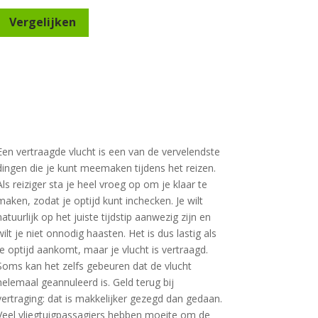
Vergelijken
Een vertraagde vlucht is een van de vervelendste
dingen die je kunt meemaken tijdens het reizen.
Als reiziger sta je heel vroeg op om je klaar te
maken, zodat je optijd kunt inchecken. Je wilt
natuurlijk op het juiste tijdstip aanwezig zijn en
wilt je niet onnodig haasten. Het is dus lastig als
je optijd aankomt, maar je vlucht is vertraagd.
Soms kan het zelfs gebeuren dat de vlucht
helemaal geannuleerd is. Geld terug bij
vertraging: dat is makkelijker gezegd dan gedaan.
Veel vliegtuigpassagiers hebben moeite om de