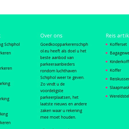
k
Over ons
Reis arti
ng Schiphol
Goedkoopparkerenschiph
Kofferset
ol.eu heeft als doel u het
rkeren
Bagagewe
beste aanbod van
Kinderkoff
parkeeraanbieders
rkeren
Koffer
rondom luchthaven
Schiphol weer te geven.
Reiskusse
arking
Zo vindt u de
Slaapmas
voordeligste
Wereldste
parkeerplaatsen, het
rking
laatste nieuws en andere
zaken waar u rekening
rking
mee moet houden.
rkeren