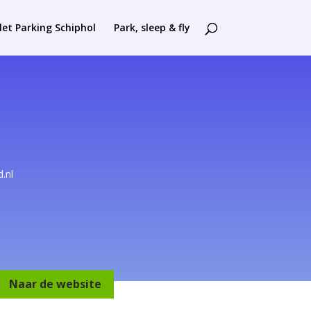
let Parking Schiphol
Park, sleep & fly
.nl
Naar de website