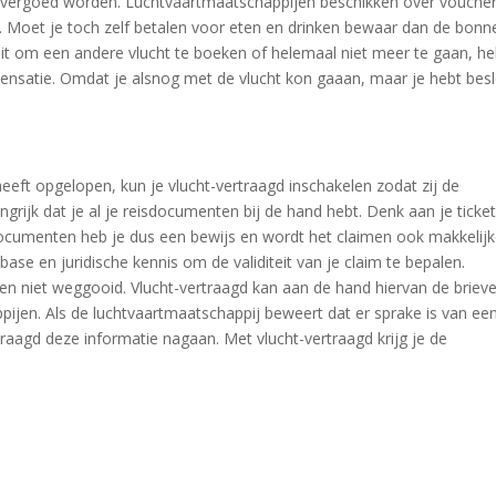
k vergoed worden. Luchtvaartmaatschappijen beschikken over vouche
s. Moet je toch zelf betalen voor eten en drinken bewaar dan de bonn
uit om een andere vlucht te boeken of helemaal niet meer te gaan, he
ensatie. Omdat je alsnog met de vlucht kon gaaan, maar je hebt bes
eeft opgelopen, kun je vlucht-vertraagd inschakelen zodat zij de
grijk dat je al je reisdocumenten bij de hand hebt. Denk aan je ticket
documenten heb je dus een bewijs en wordt het claimen ook makkelijk
ase en juridische kennis om de validiteit van je claim te bepalen.
en niet weggooid. Vlucht-vertraagd kan aan de hand hiervan de briev
pijen. Als de luchtvaartmaatschappij beweert dat er sprake is van ee
aagd deze informatie nagaan. Met vlucht-vertraagd krijg je de