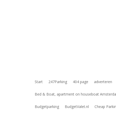
Start
247Parking
404 page
adverteren
Bed & Boat, apartment on houseboat Amsterdam
Budgetparking
BudgetValet.nl
Cheap Parki