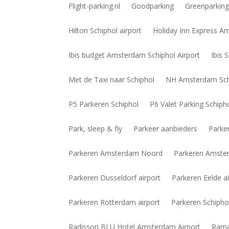
Flight-parking.nl
Goodparking
Greenparkin
Hilton Schiphol airport
Holiday Inn Express A
Ibis budget Amsterdam Schiphol Airport
Ibis 
Met de Taxi naar Schiphol
NH Amsterdam Schi
P5 Parkeren Schiphol
P6 Valet Parking Schiph
Park, sleep & fly
Parkeer aanbieders
Parke
Parkeren Amsterdam Noord
Parkeren Amste
Parkeren Dusseldorf airport
Parkeren Eelde ai
Parkeren Rotterdam airport
Parkeren Schipho
Radisson BLU Hotel Amsterdam Airport
Rama