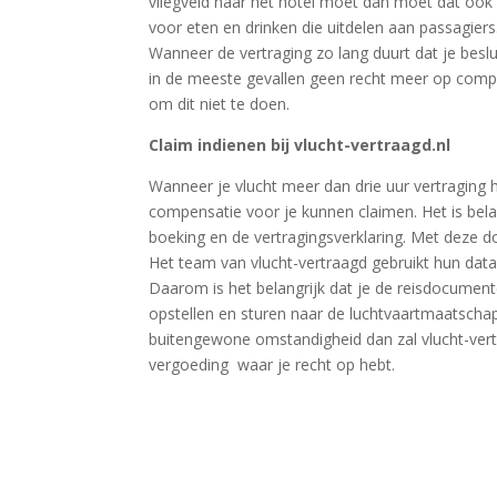
vliegveld naar het hotel moet dan moet dat oo
voor eten en drinken die uitdelen aan passagier
Wanneer de vertraging zo lang duurt dat je besl
in de meeste gevallen geen recht meer op comp
om dit niet te doen.
Claim indienen bij vlucht-vertraagd.nl
Wanneer je vlucht meer dan drie uur vertraging h
compensatie voor je kunnen claimen. Het is belan
boeking en de vertragingsverklaring. Met deze 
Het team van vlucht-vertraagd gebruikt hun datab
Daarom is het belangrijk dat je de reisdocument
opstellen en sturen naar de luchtvaartmaatschap
buitengewone omstandigheid dan zal vlucht-vertr
vergoeding waar je recht op hebt.