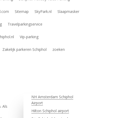
ol.com
Sitemap
SkyPark.nl
Slaapmasker
ng
Travelparkingservice
hiphol.nl
Vip-parking
Zakelijk parkeren Schiphol
zoeken
NH Amsterdam Schiphol
Airport
. Als
Hilton Schiphol airport