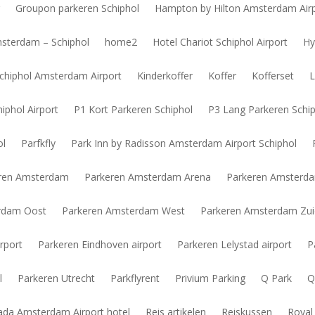
g
Groupon parkeren Schiphol
Hampton by Hilton Amsterdam Airp
msterdam – Schiphol
home2
Hotel Chariot Schiphol Airport
Hy
Schiphol Amsterdam Airport
Kinderkoffer
Koffer
Kofferset
L
phol Airport
P1 Kort Parkeren Schiphol
P3 Lang Parkeren Schi
ol
Parfkfly
Park Inn by Radisson Amsterdam Airport Schiphol
ren Amsterdam
Parkeren Amsterdam Arena
Parkeren Amsterda
rdam Oost
Parkeren Amsterdam West
Parkeren Amsterdam Zu
rport
Parkeren Eindhoven airport
Parkeren Lelystad airport
P
l
Parkeren Utrecht
Parkflyrent
Privium Parking
Q Park
Q
da Amsterdam Airport hotel
Reis artikelen
Reiskussen
Royal