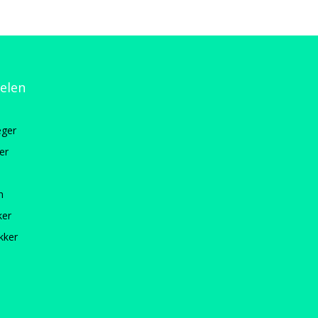
kelen
ger
er
n
ker
kker