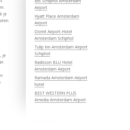
rs
Ibis Schiphol Amsterdam
en.
Airport
b je
Hyatt Place Amsterdam
loten
Airport
Dorint Airport-Hotel
Amsterdam Schiphol
Tulip Inn Amsterdam Airport
Schiphol
, je
er.
Radisson BLU Hotel
Amsterdam Airport
en
Ramada Amsterdam Airport
n
hotel
BEST WESTERN PLUS
Amedia Amsterdam Airport