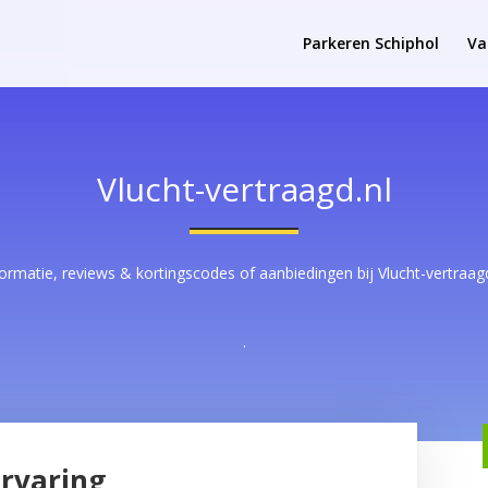
Parkeren Schiphol
Va
Vlucht-vertraagd.nl
formatie, reviews & kortingscodes of aanbiedingen bij Vlucht-vertraagd
.
Ervaring