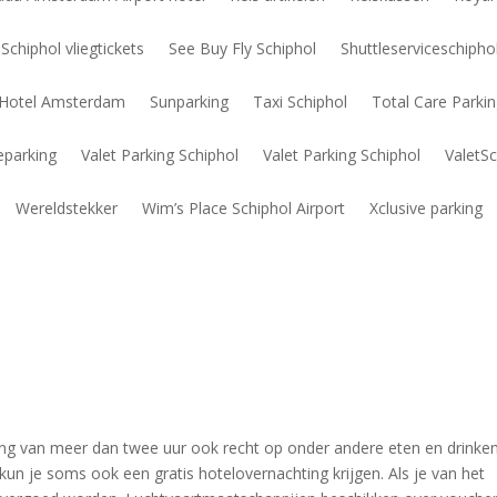
Schiphol vliegtickets
See Buy Fly Schiphol
Shuttleserviceschiph
t Hotel Amsterdam
Sunparking
Taxi Schiphol
Total Care Parki
eparking
Valet Parking Schiphol
Valet Parking Schiphol
ValetSc
Wereldstekker
Wim’s Place Schiphol Airport
Xclusive parking
ging van meer dan twee uur ook recht op onder andere eten en drinken
, kun je soms ook een gratis hotelovernachting krijgen. Als je van het