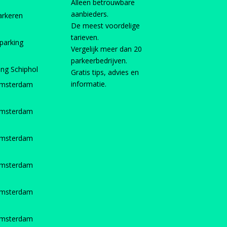
Alleen betrouwbare
aanbieders.
arkeren
De meest voordelige
tarieven.
parking
Vergelijk meer dan 20
parkeerbedrijven.
ing Schiphol
Gratis tips, advies en
informatie.
Amsterdam
Amsterdam
Amsterdam
Amsterdam
Amsterdam
Amsterdam